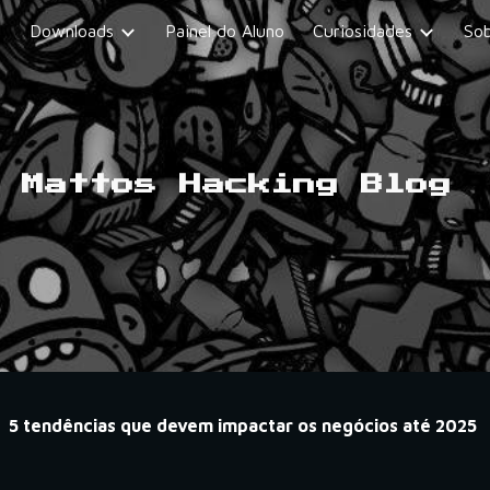
e
Downloads
Painel do Aluno
Curiosidades
So
ip to main content
Skip to navigat
Mattos Hacking Blog
5 tendências que devem impactar os negócios até 2025