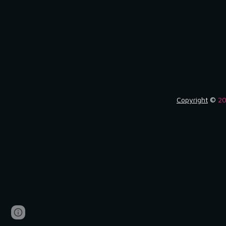
Copyright
©
2
Page
Google Sites
Report abuse