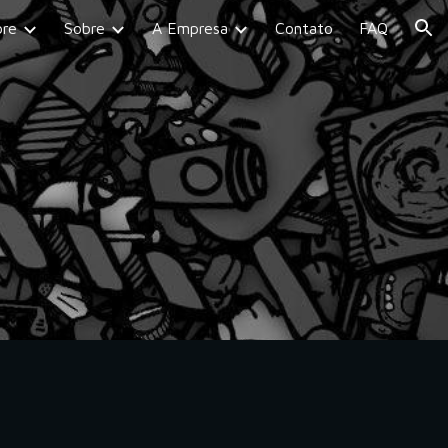
bre
Sobre
A Empresa
Contato
FAQ
ion